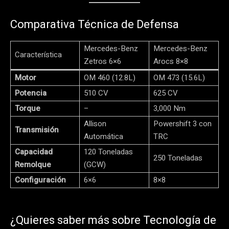
Comparativa Técnica de Defensa
Mercedes-Benz
Mercedes-Benz
Característica
Zetros 6×6
Arocs 8×8
Motor
OM 460 (12.8L)
OM 473 (15.6L)
Potencia
510 CV
625 CV
Torque
–
3,000 Nm
Allison
Powershift 3 con
Transmisión
Automática
TRC
Capacidad
120 Toneladas
250 Toneladas
Remolque
(GCW)
Configuración
6×6
8×8
¿Quieres saber más sobre Tecnología de